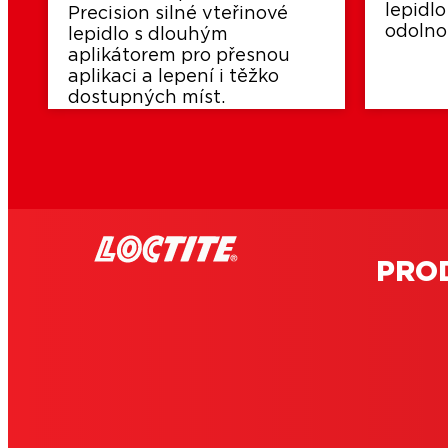
lepidl
Precision silné vteřinové
odolnos
lepidlo s dlouhým
aplikátorem pro přesnou
aplikaci a lepení i těžko
dostupných míst.
PRO