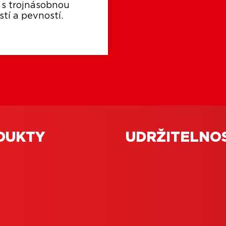
o s trojnásobnou
tí a pevností.
DUKTY
UDRŽITELNO