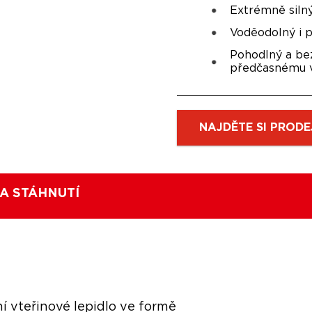
Extrémně silný,
Voděodolný i p
Pohodlný a be
předčasnému v
NAJDĚTE SI PRODE
A STÁHNUTÍ
 vteřinové lepidlo ve formě