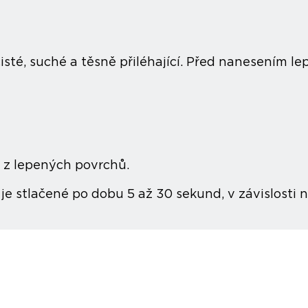
isté, suché a těsně přiléhající. Před nanesením l
 z lepených povrchů.
je stlačené po dobu 5 až 30 sekund, v závislosti 