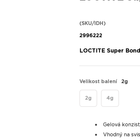
(SKU/IDH)
2996222
LOCTITE Super Bond 
Velikost balení
2g
2g
4g
Gelová konzis
Vhodný na svis