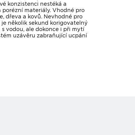
lové konzistenci nestéká a
a porézní materiály. Vhodné pro
že, dřeva a kovů. Nevhodné pro
j je několik sekund korigovatelný
s vodou, ale dokonce i při mytí
tém uzávěru zabraňující ucpání