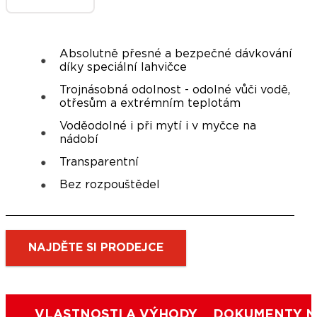
Absolutně přesné a bezpečné dávkování
díky speciální lahvičce
Trojnásobná odolnost - odolné vůči vodě,
otřesům a extrémním teplotám
Voděodolné i při mytí i v myčce na
nádobí
Transparentní
Bez rozpouštědel
NAJDĚTE SI PRODEJCE
VLASTNOSTI A VÝHODY
DOKUMENTY N