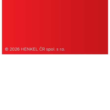
PODMÍNKY UŽÍVÁNÍ
COOKIES
OCHRANA OSOBNÍCH ÚDAJŮ
© 2026 HENKEL ČR spol. s r.o.